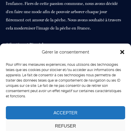
l’enfance. Fiers de cette passion commune, nous avons décidé
d’en faire une mode afin de pouvoir arborer chaque jour
fièrement cet amour de la pêche. Nous avons souhaité à travers
cela moderniser l’image de la pêche en France.
Sébastien et Pierrick
Gérer le consentement
Contact
Pour offrir les meilleures expériences, nous utilisons des technologies
telles que les cookies pour stocker et/ou accéder aux informations des
Bat : PA 9 9 rue Marcellin Albert Jardin de Vinassan VLA 11110
appareils. Le fait de consentir à ces technologies nous permettra de
traiter des données telles que le comportement de navigation ou les ID
Vinassan
uniques sur ce site. Le fait de ne pas consentir ou de retirer son
info@lepecheurchic.fr
consentement peut avoir un effet négatif sur certaines caractéristiques
et fonctions.
Suivez nous :
ACCEPTER
REFUSER