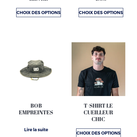
être
être
choisies
choisies
CHOIX DES OPTIONS
CHOIX DES OPTIONS
sur
sur
la
la
page
page
du
du
Ce
produit
produit
produit
a
plusieurs
variations.
Les
options
BOB
T-SHIRT LE
peuvent
EMPREINTES
CUEILLEUR
être
CHIC
choisies
Lire la suite
sur
CHOIX DES OPTIONS