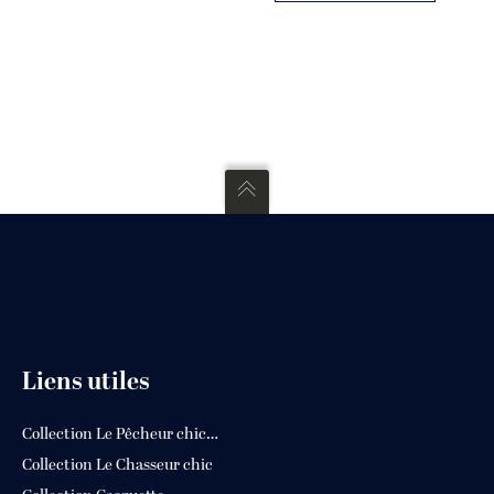
la
page
du
produit
Liens utiles
Collection Le Pêcheur chic…
Collection Le Chasseur chic