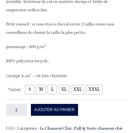
invisible. Intérieur de col en matière sherpa et bride de
suspension milieu dos.
Petit conseil : si vous êtes à cheval entre 2 tailles nous vous
conseillons de choisir la taille la plus petite.
grammage : 480 g/m²
100% polyester recyclé.
Lavage à 40° – ne pas repasser.
S
M
L
XL
XXL
XXXL
Tailles
quantité
AJOUTER AU PANIER
de
VESTE
UGS :
Catégories :
Le Chasseur Chic
,
Pull & Veste chasseur chic
LE