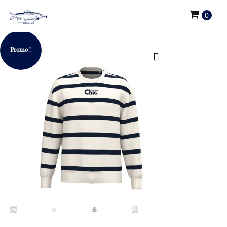
0
Promo !