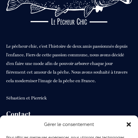
Le pêcheur chic, c’est l’histoire de deux amis passionnés depuis
l’enfance. Fiers de cette passion commune, nous avons décidé
d’en faire une mode afin de pouvoir arborer chaque jour
fièrement cet amour de la pêche. Nous avons souhaité à travers
cela moderniser l’image de la pêche en France.
Sébastien et Pierrick
Contact
Gérer le consentement
Bat : PA 9 9 rue Marcellin Albert Jardin de Vinassan VLA 11110
Vinassan
Pour offrir les meilleures expériences, nous utilisons des technologies