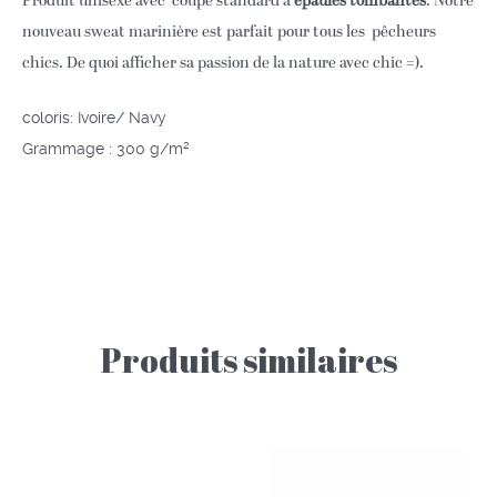
Produit unisexe avec coupe standard à
épaules tombantes
. Notre
nouveau sweat marinière est parfait pour tous les pêcheurs
chics. De quoi afficher sa passion de la nature avec chic =).
coloris: Ivoire/ Navy
Grammage : 300 g/m²
Produits similaires
Ce
Ce
produit
produit