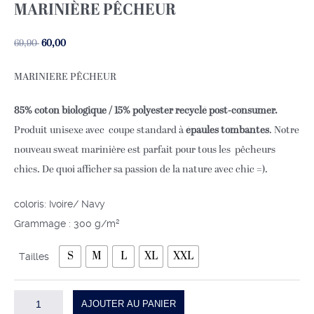
MARINIÈRE PÊCHEUR
Le
Le
69,90
60,00
prix
prix
MARINIERE PÊCHEUR
initial
actuel
était :
est :
85% coton biologique / 15% polyester recyclé post-consumer.
69,90 €.
60,00 €.
Produit unisexe avec coupe standard à
épaules tombantes
. Notre
nouveau sweat marinière est parfait pour tous les pêcheurs
chics. De quoi afficher sa passion de la nature avec chic =).
coloris: Ivoire/ Navy
Grammage : 300 g/m²
S
M
L
XL
XXL
Tailles
quantité
AJOUTER AU PANIER