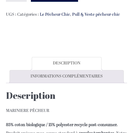
de
MARINIÈRE
UGS :
Catégories :
Le Pêcheur Chic
,
Pull & Veste pêcheur chic
PÊCHEUR
DESCRIPTION
INFORMATIONS COMPLÉMENTAIRES
Description
MARINIERE PÊCHEUR
85% coton biologique / 15% polyester recyclé post-consumer.