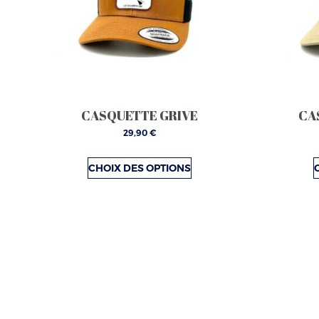
variations.
Les
options
peuvent
être
choisies
CASQUETTE GRIVE
CA
sur
29,90
€
la
page
CHOIX DES OPTIONS
du
produit