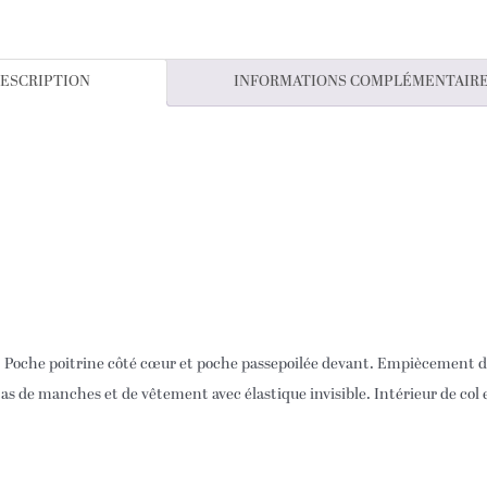
beige
ESCRIPTION
INFORMATIONS COMPLÉMENTAIR
n. Poche poitrine côté cœur et poche passepoilée devant. Empiècement de 
Bas de manches et de vêtement avec élastique invisible. Intérieur de col