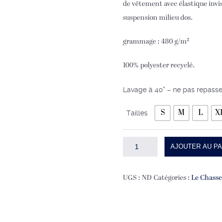
de vêtement avec élastique invis
suspension milieu dos.
grammage : 480 g/m²
100% polyester recyclé.
Lavage à 40° – ne pas repasse
S
M
L
X
Tailles
quantité
AJOUTER AU PA
de
Gilet
UGS :
ND
Catégories :
Le Chasse
LE
CHASSEUR
CHIC