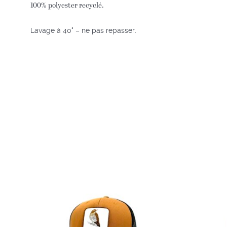
100% polyester recyclé.
Lavage à 40° – ne pas repasser.
Ce
produit
a
plusieurs