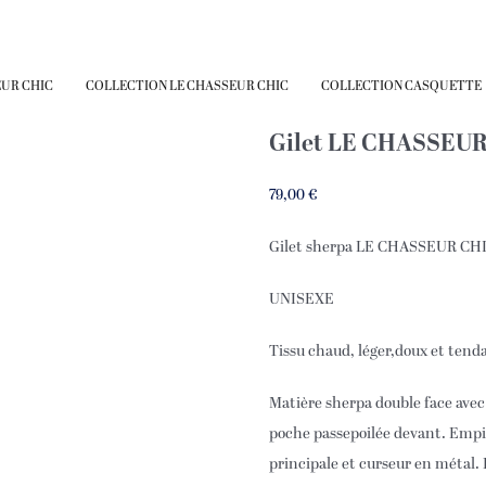
UR CHIC
COLLECTION
LE CHASSEUR CHIC
COLLECTION
CASQUETTE
Gilet LE CHASSEUR
79,00
€
Gilet sherpa LE CHASSEUR CH
UNISEXE
Tissu chaud, léger,doux et tend
Matière sherpa double face avec 
poche passepoilée devant. Empiè
principale et curseur en métal.