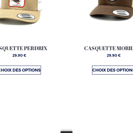
variations.
variations
Les
Les
options
options
peuvent
peuvent
être
être
choisies
choisies
SQUETTE PERDRIX
CASQUETTE MORI
sur
sur
29,90
€
29,90
€
la
la
page
page
CHOIX DES OPTIONS
CHOIX DES OPTION
du
du
produit
produit