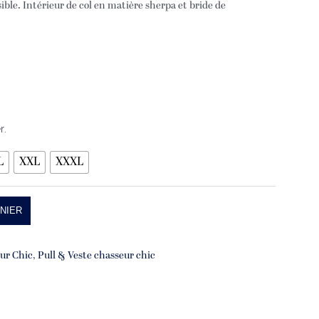
ible. Intérieur de col en matière sherpa et bride de
r.
L
XXL
XXXL
NIER
ur Chic
,
Pull & Veste chasseur chic