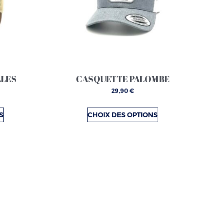
.
variations.
Les
options
peuvent
être
choisies
LLES
CASQUETTE PALOMBE
sur
29,90
€
la
page
S
CHOIX DES OPTIONS
du
produit