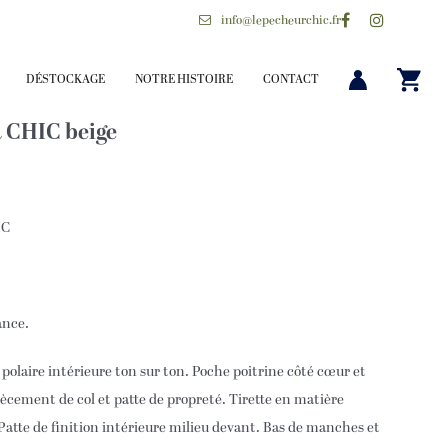
info@lepecheurchic.fr
DÉSTOCKAGE
NOTRE HISTOIRE
CONTACT
 CHIC beige
IC
ance.
polaire intérieure ton sur ton. Poche poitrine côté cœur et
cement de col et patte de propreté. Tirette en matière
 Patte de finition intérieure milieu devant. Bas de manches et