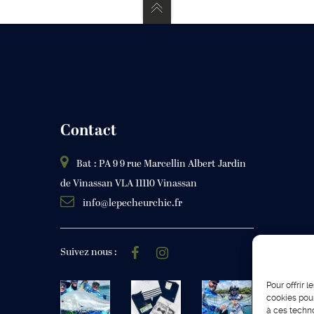
Contact
Bat : PA 9 9 rue Marcellin Albert Jardin
de Vinassan VLA 11110 Vinassan
info@lepecheurchic.fr
Suivez nous :
Pour offrir 
cookies pour
à ces techn