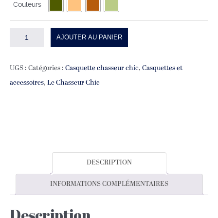
Couleurs
quantité
AJOUTER AU PANIER
de
CASQUETTE
UGS :
Catégories :
Casquette chasseur chic
,
Casquettes et
GRIVE
accessoires
,
Le Chasseur Chic
DESCRIPTION
INFORMATIONS COMPLÉMENTAIRES
Description