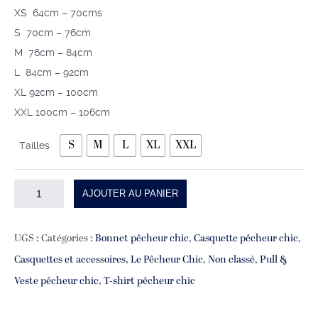
XS 64cm – 70cms
S 70cm – 76cm
M 76cm – 84cm
L 84cm – 92cm
XL 92cm – 100cm
XXL 100cm – 106cm
S
M
L
XL
XXL
Tailles
quantité
AJOUTER AU PANIER
de
CALECON
UGS :
Catégories :
Bonnet pêcheur chic
,
Casquette pêcheur chic
,
LE
Casquettes et accessoires
,
Le Pêcheur Chic
,
Non classé
,
Pull &
PÊCHEUR
Veste pêcheur chic
,
T-shirt pêcheur chic
CHIC