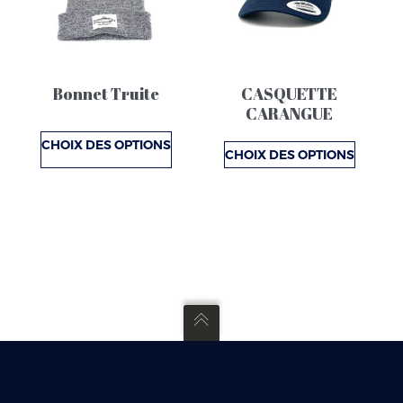
variations.
variations.
Les
Les
options
options
Bonnet Truite
CASQUETTE
peuvent
peuvent
CARANGUE
être
être
CHOIX DES OPTIONS
choisies
choisies
CHOIX DES OPTIONS
sur
sur
la
la
page
page
du
du
produit
produit