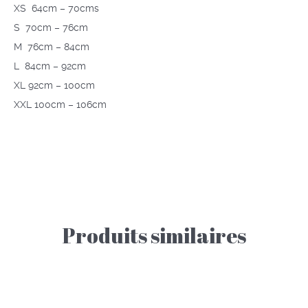
XS 64cm – 70cms
S 70cm – 76cm
M 76cm – 84cm
L 84cm – 92cm
XL 92cm – 100cm
XXL 100cm – 106cm
Produits similaires
Ce
Ce