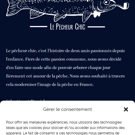
Le pêcheur chic, c’est l’histoire de deux amis passionnés depuis
l’enfance. Fiers de cette passion commune, nous avons décidé
d’en faire une mode afin de pouvoir arborer chaque jour
fièrement cet amour de la pêche. Nous avons souhaité à travers
cela moderniser l’image de la pêche en France.
Sébastien et Pierrick
Gérer le consentement
Contact
Pour offrir les meilleures expériences, nous utilisons des technologies
telles que les cookies pour stocker et/ou accéder aux informations des
Bat : PA 9 9 rue Marcellin Albert Jardin de Vinassan VLA 11110
appareils. Le fait de consentir à ces technologies nous permettra de